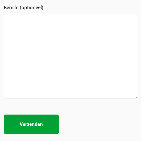
Bericht (optioneel)
Gelieve
dit veld
leeg te
laten.