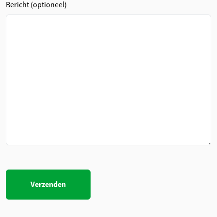
Bericht (optioneel)
Gelieve
dit veld
leeg te
laten.