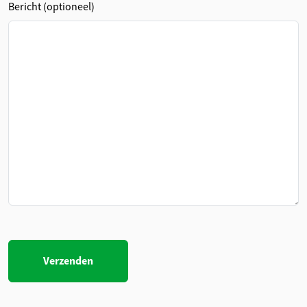
Bericht (optioneel)
Gelieve
dit veld
leeg te
laten.