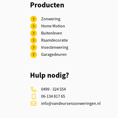
Producten
Zonwering
Home Motion
Buitenleven
Raamdecoratie
Insectenwering
Garagedeuren
Hulp nodig?
0499 - 324 554
06-134 817 65
info@vandeursenzonweringen.nl