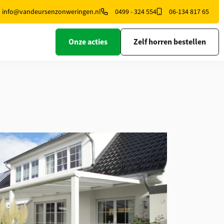
info@vandeursenzonweringen.nl
0499 - 324 554
06-134 817 65
Onze acties
Zelf horren bestellen