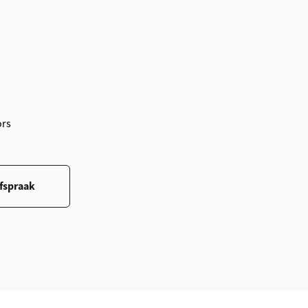
ors
fspraak