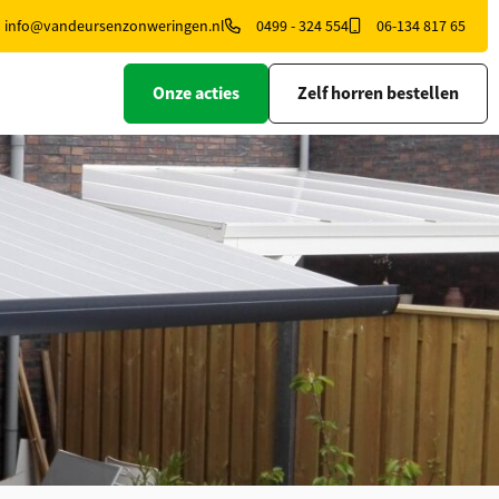
info@vandeursenzonweringen.nl
0499 - 324 554
06-134 817 65
Onze acties
Zelf horren bestellen