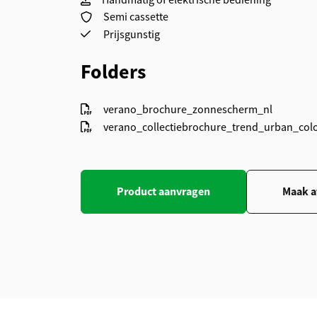
Handmatig of elektrische bediening
Semi cassette
Prijsgunstig
Folders
verano_brochure_zonnescherm_nl
verano_collectiebrochure_trend_urban_col
Product aanvragen
Maak a